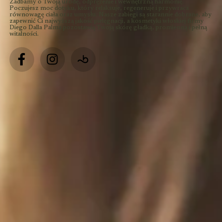
Zadbamy o Twoją urodę, odprężenie i wewnętrzną harmonię.
Poczujesz moc dotyku, który relaksuje, regeneruje i przywraca
równowagę ciała oraz umysłu. Nasze zabiegi są starannie dobrane, aby
zapewnić Ci najwyższą jakość pielęgnacji, a kosmetyki włoskiej firmy
Diego Dalla Palma pozostawią Twoją skórę gładką, promienną i pełną
witalności.