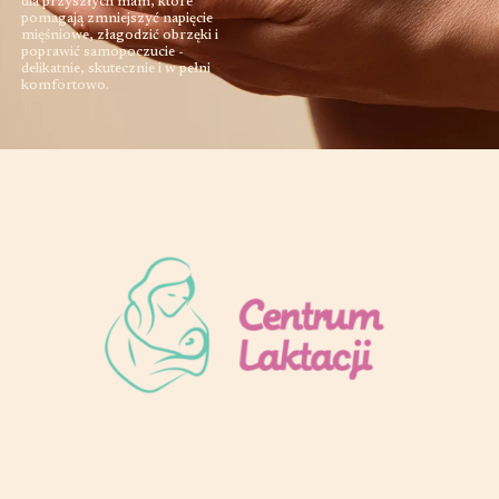
dla przyszłych mam, które
pomagają zmniejszyć napięcie
mięśniowe, złagodzić obrzęki i
poprawić samopoczucie -
delikatnie, skutecznie i w pełni
komfortowo.