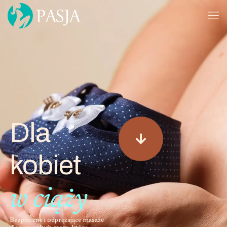
Dla
kobiet
w ciąży
Bezpieczne i odprężające masaże