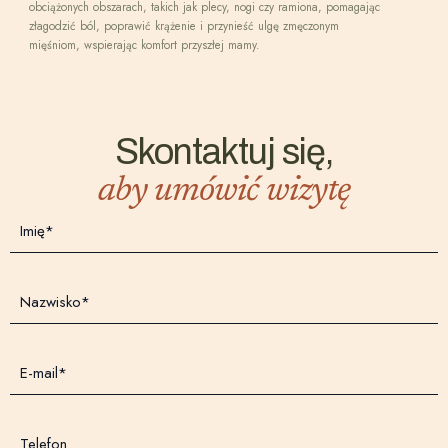
obciążonych obszarach, takich jak plecy, nogi czy ramiona, pomagając
złagodzić ból, poprawić krążenie i przynieść ulgę zmęczonym
mięśniom, wspierając komfort przyszłej mamy.
Skontaktuj się,
aby umówić wizytę