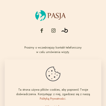
Prosimy o wcześniejszy kontakt telefoniczny
w celu umówienia wizyty.
Godziny otwarcia
Poniedziałek – Piątek: 10:00 – 20:00 Sobota: 9:00 – 14:00
Salon urody Pasja - Justyna Pardej-Kozioł
tel: +48 668 914 085
ul. Czartoryskiego 4C/6, 51-126 Wrocław
NIP: 895 18 04 647
Ta strona używa plików cookies, aby poprawić Twoje
doświadczenia. Korzystając z niej, zgadzasz się z naszą
© 2026 Salon urody Pasja - Wrocław
Polityką Prywatności
.