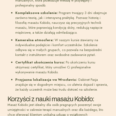
manualnych, która przekazuje wiedzę w przystępny i
profesjonalny sposób.
Kompleksowe szkolenie:
Program trwający 3 dni obejmuje
zarówno teorię, jak i intensywną praktykę. Poznasz historię i
filozofię masażu Kobido, nauczysz się precyzyjnych technik
masażu, które poprawiają kondycję skóry, redukują napięcie
mięśniowe, a także działają odmładzająco.
Kameralna atmosfera:
W naszym kursie stawiamy na
indywidualne podejście i komfort uczestników. Szkolenie
odbywa się w małych grupach, co pozwala na bezpośredni
kontakt z instruktorem oraz swobodne zadawanie pytań.
Certyfikat ukończenia kursu:
Po ukończeniu kursu
otrzymasz certyfikat, który umożliwi Ci profesjonalne
wykonywanie masażu Kobido.
Przyjazna lokalizacja we Wrocławiu:
Gabinet Pasja
znajduje się w dogodnym miejscu, co ułatwia dojazd i sprawia,
że każdy uczestnik może bez trudu dotrzeć na szkolenie.
Korzyści z nauki masażu Kobido:
Masaż Kobido jest idealny dla osób pragnących poszerzyć swoje
umiejętności w zakresie terapii manualnych oraz dla każdego, kto
chce oferować klientom unikalną usługę o wyjątkowych