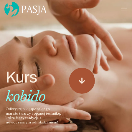
Kurs
kobido
Odkryj tajniki japońskiego
masażu twarzy i opanuj technikę,
która łączy tradycję z
nowoczesnym odmładzaniem!