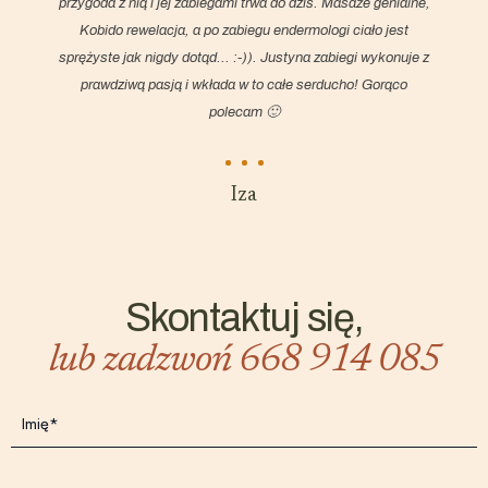
przygoda z nią i jej zabiegami trwa do dziś. Masaże genialne,
Kobido rewelacja, a po zabiegu endermologi ciało jest
sprężyste jak nigdy dotąd... :-)). Justyna zabiegi wykonuje z
prawdziwą pasją i wkłada w to całe serducho! Gorąco
polecam 🙂
Iza
Skontaktuj się,
lub zadzwoń
668 914 085