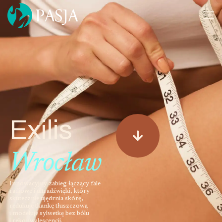
Exilis
Wrocław
Innowacyjny zabieg łączący fale
radiowe i ultradźwięki, który
skutecznie ujędrnia skórę,
redukuje tkankę tłuszczową
i modeluje sylwetkę bez bólu
i rekonwalescencji.